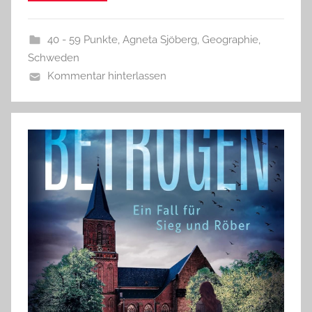
40 - 59 Punkte
,
Agneta Sjöberg
,
Geographie
,
Schweden
Kommentar hinterlassen