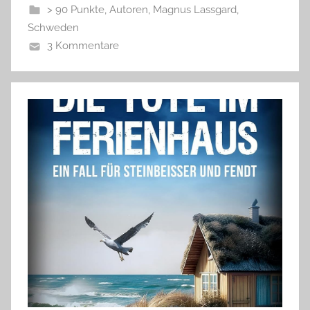
> 90 Punkte
,
Autoren
,
Magnus Lassgard
,
Schweden
3 Kommentare