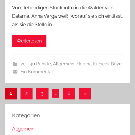
Vom lebendigen Stockholm in die Wälder von
Dalarna. Anna Varga weiß, worauf sie sich einlässt,
als sie die Stelle in
Weiterlesen
20 - 40 Punkte
,
Allgemein
,
Helena Kubicek Boye
Ein Kommentar
Seitennummerierung
Nächste
1
2
3
…
6
»
Beiträge
der
Beiträge
Kategorien
Allgemein