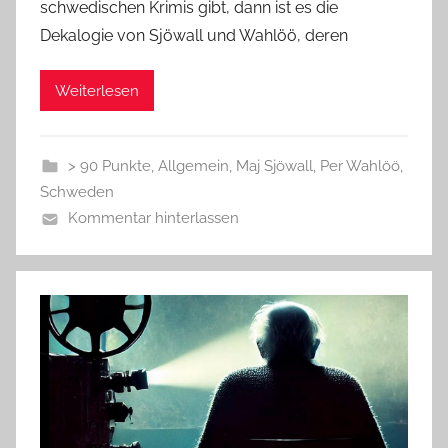
schwedischen Krimis gibt, dann ist es die
Dekalogie von Sjöwall und Wahlöö, deren
Weiterlesen
> 90 Punkte
,
Allgemein
,
Maj Sjöwall
,
Per Wahlöö
,
Schweden
Kommentar hinterlassen