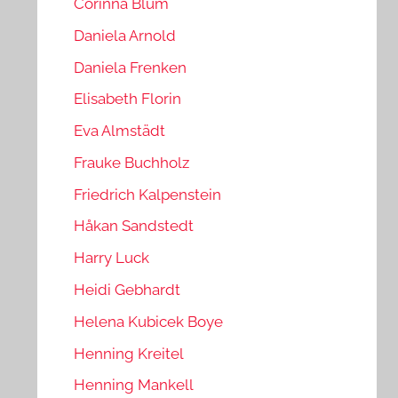
Corinna Blum
Daniela Arnold
Daniela Frenken
Elisabeth Florin
Eva Almstädt
Frauke Buchholz
Friedrich Kalpenstein
Håkan Sandstedt
Harry Luck
Heidi Gebhardt
Helena Kubicek Boye
Henning Kreitel
Henning Mankell