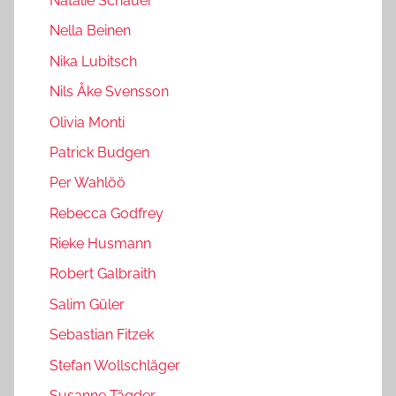
Natalie Schauer
Nella Beinen
Nika Lubitsch
Nils Åke Svensson
Olivia Monti
Patrick Budgen
Per Wahlöö
Rebecca Godfrey
Rieke Husmann
Robert Galbraith
Salim Güler
Sebastian Fitzek
Stefan Wollschläger
Susanne Tägder