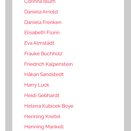
Corinna Blum
Daniela Arnold
Daniela Frenken
Elisabeth Florin
Eva Almstädt
Frauke Buchholz
Friedrich Kalpenstein
Håkan Sandstedt
Harry Luck
Heidi Gebhardt
Helena Kubicek Boye
Henning Kreitel
Henning Mankell