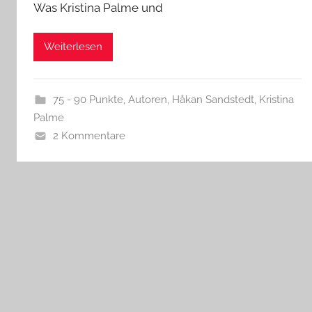
Was Kristina Palme und
Weiterlesen
75 - 90 Punkte
,
Autoren
,
Håkan Sandstedt
,
Kristina
Palme
2 Kommentare