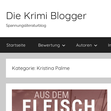
Zum
Inhalt
Die Krimi Blogger
springen
Spannungsliteraturblog
Startseite
Bewertung
Autoren
I
Kategorie:
Kristina Palme