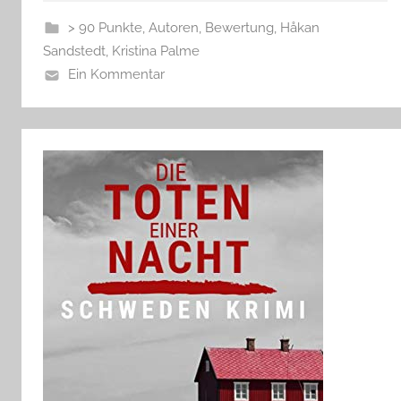
> 90 Punkte
,
Autoren
,
Bewertung
,
Håkan
Sandstedt
,
Kristina Palme
Ein Kommentar