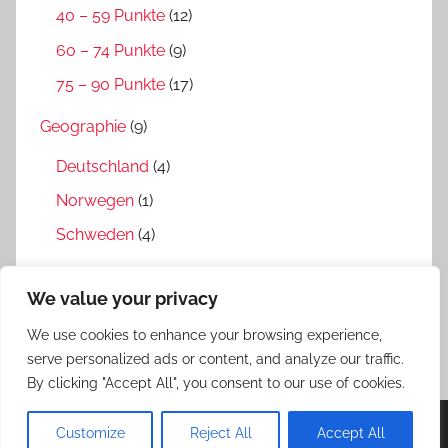
40 – 59 Punkte
(12)
60 – 74 Punkte
(9)
75 – 90 Punkte
(17)
Geographie
(9)
Deutschland
(4)
Norwegen
(1)
Schweden
(4)
Interviews
(4)
We value your privacy
Medien
(1)
We use cookies to enhance your browsing experience,
Verfilmung
(3)
serve personalized ads or content, and analyze our traffic.
By clicking "Accept All", you consent to our use of cookies.
Customize
Reject All
Accept All
WordPress-Theme: Donovan von ThemeZee.