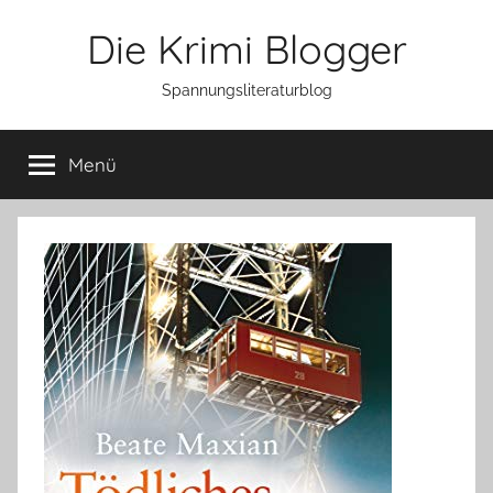
Zum
Die Krimi Blogger
Inhalt
springen
Spannungsliteraturblog
Menü