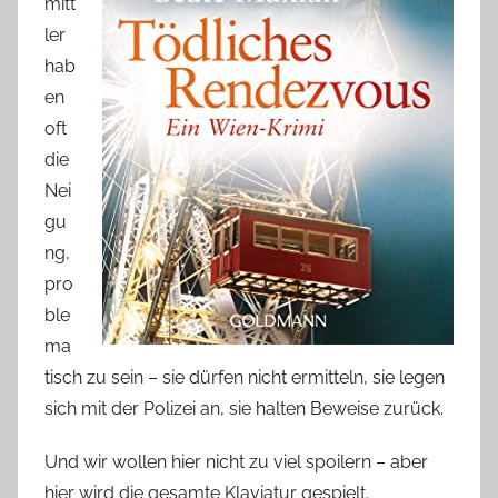
mitt
ler
hab
en
oft
die
Nei
gu
ng,
pro
ble
ma
tisch zu sein – sie dürfen nicht ermitteln, sie legen
sich mit der Polizei an, sie halten Beweise zurück.
Und wir wollen hier nicht zu viel spoilern – aber
hier wird die gesamte Klaviatur gespielt.