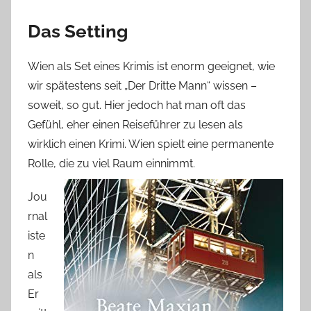
Das Setting
Wien als Set eines Krimis ist enorm geeignet, wie
wir spätestens seit „Der Dritte Mann“ wissen –
soweit, so gut. Hier jedoch hat man oft das
Gefühl, eher einen Reiseführer zu lesen als
wirklich einen Krimi. Wien spielt eine permanente
Rolle, die zu viel Raum einnimmt.
Jou
rnal
iste
n
als
Er