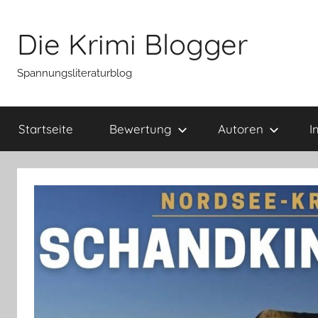
Zum
Inhalt
Die Krimi Blogger
springen
Spannungsliteraturblog
Startseite
Bewertung
Autoren
I