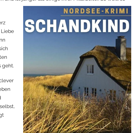
erz
 Liebe
ann
sich
ften
 geht.
clever
leben
d
selbst,
gt