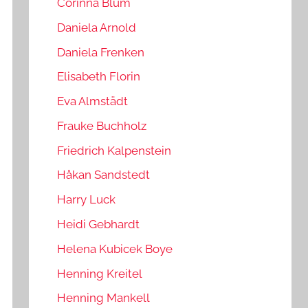
Corinna Blum
Daniela Arnold
Daniela Frenken
Elisabeth Florin
Eva Almstädt
Frauke Buchholz
Friedrich Kalpenstein
Håkan Sandstedt
Harry Luck
Heidi Gebhardt
Helena Kubicek Boye
Henning Kreitel
Henning Mankell